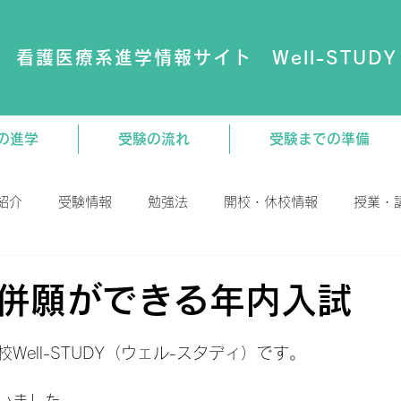
看護医療系進学情報サイト Well-STUDY
の進学
受験の流れ
受験までの準備
紹介
受験情報
勉強法
開校・休校情報
授業・
演会
動画
大学・専門学校
教材関連
併願ができる年内入試
日
Well-STUDY（ウェル-スタディ）です。