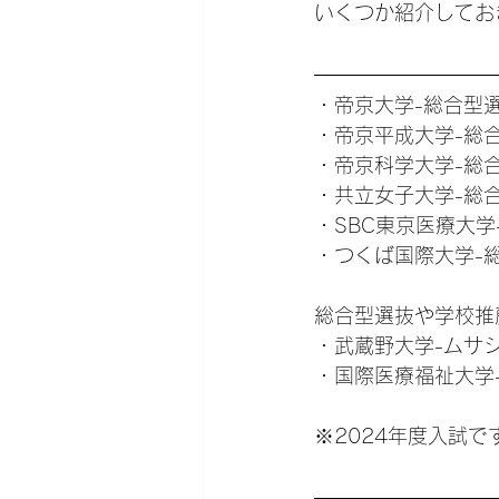
いくつか紹介してお
・帝京大学-総合型
・帝京平成大学-総
・帝京科学大学-総
・共立女子大学-総
・SBC東京医療大
・つくば国際大学-
総合型選抜や学校推
・武蔵野大学-ムサ
・国際医療福祉大学
※2024年度入試で