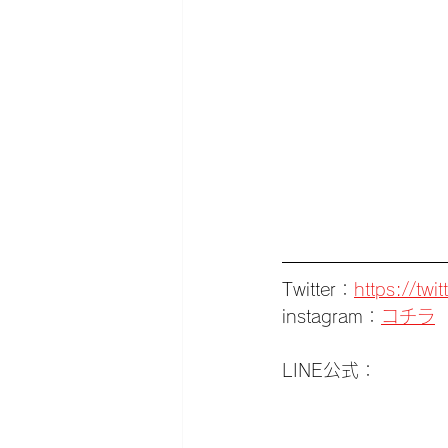
Twitter：
https://tw
instagram：
コチラ
LINE公式：