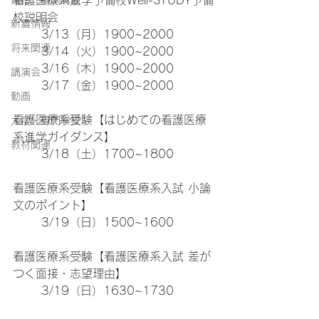
看護医療系進学予備校Well-STUDY予備
校説明会
新着情報
	3/13（月）1900~2000
将来関連
	3/14（火）1900~2000
	3/16（木）1900~2000
講演会
	3/17（金）1900~2000
動画
看護医療系受験【はじめての看護医療
大学・専門学校
系進学ガイダンス】
教材関連
	3/18（土）1700~1800
看護医療系受験【看護医療系入試 小論
文のポイント】
	3/19（日）1500~1600
看護医療系受験【看護医療系入試 差が
つく面接・志望理由】
	3/19（日）1630~1730