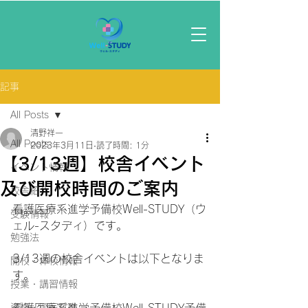
記事
All Posts
清野祥一
All Posts
2023年3月11日
読了時間: 1分
【3/13週】校舎イベント
イベント情報
及び開校時間のご案内
校舎紹介
看護医療系進学予備校Well-STUDY（ウ
受験情報
ェル-スタディ）です。
勉強法
3/13週の校舎イベントは以下となりま
開校・休校情報
す。
授業・講習情報
資格・国家試験