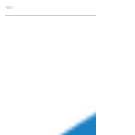
あけましておめでとうございます。 本年もよろし
くお願い致します。 1/6（月）、今日から仕事始
めです。 今月1月の無料イベントのご案内です。
実施イベントとスケジュールは以下になります。
「はじめての看護医療系進学ガイダンス」
1/11（土）18：00～19：00...