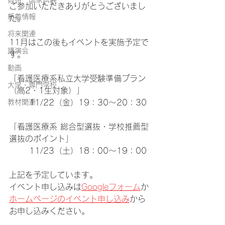
ご参加いただきありがとうございまし
新着情報
た。
将来関連
11月はこの後もイベントを実施予定で
講演会
す。
動画
「看護医療系私立大学受験準備プラン
大学・専門学校
（高2・1生対象）」
教材関連
	11/22（金）19：30～20：30
「看護医療系 総合型選抜・学校推薦型
選抜のポイント」
	11/23（土）18：00～19：00
上記を予定しています。
イベント申し込みは
Googleフォーム
か
ホームページのイベント申し込み
から
お申し込みください。