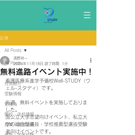
記事
All Posts
清野祥一
All Posts
2024年11月18日
読了時間: 1分
無料進路イベント実施中！
イベント情報
看護医療系進学予備校Well-STUDY（ウ
校舎紹介
ェル-スタディ）です。
受験情報
先週、無料イベントを実施しておりま
勉強法
した。
開校・休校情報
国公立大学志望向けイベント、私立大
学の総合型選抜・学校推薦型選抜受験
授業・講習情報
者向けイベントです。
資格・国家試験