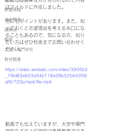
動画だと色々な方が見られるので内容
はマイルドに作成しました。
新着情報
将来関連
他にもポイントがあります。また、知
っておくと志望理由を考える糸口にな
講演会
ることもあるので、気になる方、知り
動画
たい方はぜひ校舎までお問い合わせく
ださい。
大学・専門学校
教材関連
https://video.wixstatic.com/video/3905b3
_1f8d83e603d34b718e28b32564358
af9/720p/mp4/file.mp4
動画でも伝えていますが、大学や専門
学校などの上位学校は義務教育ではあ