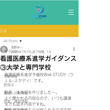
記事
All Posts
清野祥一
All Posts
2023年7月7日
読了時間: 1分
看護医療系進学ガイダンス
イベント情報
③大学と専門学校
校舎紹介
看護医療系進学予備校Well-STUDY（ウ
受験情報
ェル-スタディ）です。
勉強法
動画、３本目を作りましたー。
開校・休校情報
よく聞かれる内容なので、いつも講演
授業・講習情報
会でも話す内容ですね。
資格・国家試験