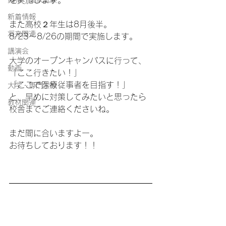
を実施します。
新着情報
また高校２年生は8月後半。
将来関連
8/23～8/26の期間で実施します。
講演会
大学のオープンキャンパスに行って、
動画
「ここ行きたい！」
「ここで医療従事者を目指す！」
大学・専門学校
と、早めに対策してみたいと思ったら
教材関連
校舎までご連絡くださいね。
まだ間に合いますよー。
お待ちしております！！