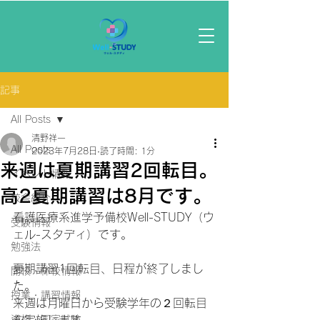
記事
All Posts
清野祥一
All Posts
2023年7月28日
読了時間: 1分
来週は夏期講習2回転目。
イベント情報
高2夏期講習は8月です。
校舎紹介
看護医療系進学予備校Well-STUDY（ウ
受験情報
ェル-スタディ）です。
勉強法
夏期講習1回転目、日程が終了しまし
開校・休校情報
た。
授業・講習情報
来週は月曜日から受験学年の２回転目
資格・国家試験