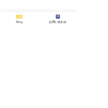
Blog
お問い合わせ
コメント
夏の開校スケジュール
この投稿へのコメントは利用でき
夏期講習のご案
なくなりました。詳細はサイト所
有者にお問い合わせください。
高2＞