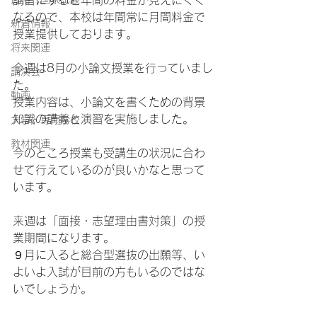
講習にすると年間の料金が見えにくく
なるので、本校は年間常に月間料金で
新着情報
授業提供しております。
将来関連
今週は8月の小論文授業を行っていまし
講演会
た。
動画
授業内容は、小論文を書くための背景
知識の講義と演習を実施しました。
大学・専門学校
教材関連
今のところ授業も受講生の状況に合わ
せて行えているのが良いかなと思って
います。
来週は「面接・志望理由書対策」の授
業期間になります。
９月に入ると総合型選抜の出願等、い
よいよ入試が目前の方もいるのではな
いでしょうか。