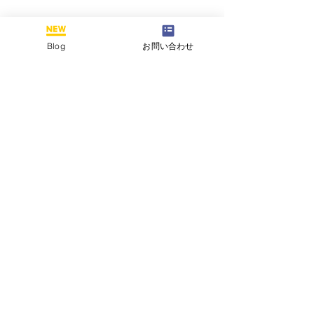
Blog
お問い合わせ
コメント
この投稿へのコメントは利用でき
夏期講習、受講面談受付
夏期講習のご案
なくなりました。詳細はサイト所
有者にお問い合わせください。
中です。
高2＞