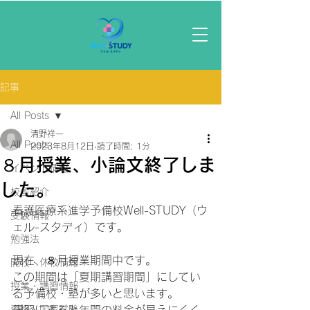
記事
All Posts
清野祥一
All Posts
2023年8月12日
読了時間: 1分
８月授業、小論文終了しま
イベント情報
した。
校舎紹介
看護医療系進学予備校Well-STUDY（ウ
受験情報
ェル-スタディ）です。
勉強法
現在、８月授業期間中です。
開校・休校情報
この期間は「夏期講習期間」にしてい
授業・講習情報
る予備校・塾が多いと思います。
資格・国家試験