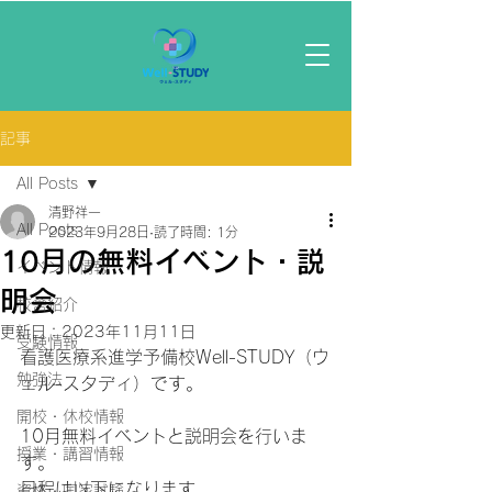
記事
All Posts
清野祥一
All Posts
2023年9月28日
読了時間: 1分
10月の無料イベント・説
イベント情報
明会
校舎紹介
更新日：
2023年11月11日
受験情報
看護医療系進学予備校Well-STUDY（ウ
勉強法
ェル-スタディ）です。
開校・休校情報
10月無料イベントと説明会を行いま
授業・講習情報
す。
日程は以下になります。
資格・国家試験