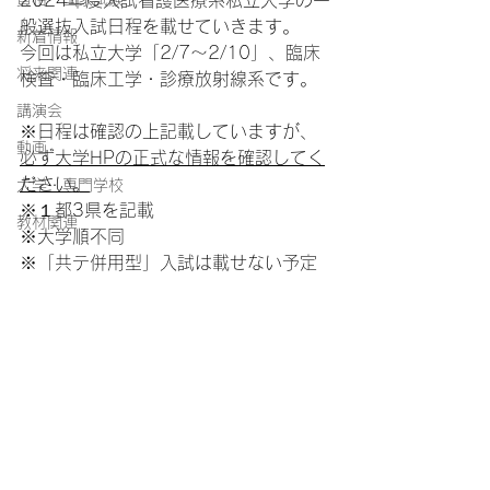
2024年度入試看護医療系私立大学の一
般選抜入試日程を載せていきます。
新着情報
今回は私立大学「2/7～2/10」、臨床
将来関連
検査・臨床工学・診療放射線系です。
講演会
※日程は確認の上記載していますが、
動画
必ず大学HPの正式な情報を確認してく
ださい。
大学・専門学校
※１都3県を記載
教材関連
※大学順不同
※「共テ併用型」入試は載せない予定