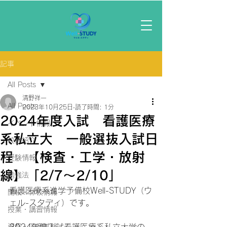
記事
All Posts
清野祥一
All Posts
2023年10月25日
読了時間: 1分
2024年度入試 看護医療
イベント情報
系私立大 一般選抜入試日
校舎紹介
程 【検査・工学・放射
受験情報
線】「2/7～2/10」
勉強法
看護医療系進学予備校Well-STUDY（ウ
開校・休校情報
ェル-スタディ）です。
授業・講習情報
資格・国家試験