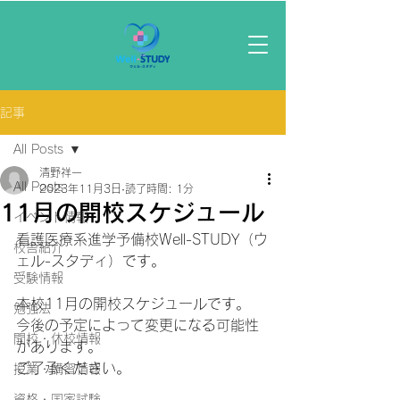
記事
All Posts
清野祥一
All Posts
2023年11月3日
読了時間: 1分
11月の開校スケジュール
イベント情報
看護医療系進学予備校Well-STUDY（ウ
校舎紹介
ェル-スタディ）です。
受験情報
本校11月の開校スケジュールです。
勉強法
今後の予定によって変更になる可能性
開校・休校情報
があります。
ご了承ください。
授業・講習情報
資格・国家試験