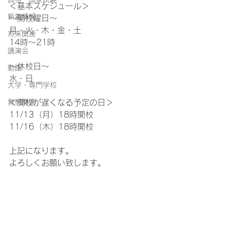
＜基本スケジュール＞
新着情報
～開校曜日～
月・火・木・金・土
将来関連
14時～21時
講演会
～休校日～
動画
水・日
大学・専門学校
教材関連
＜開校が遅くなる予定の日＞
11/13（月）18時開校
11/16（木）18時開校
上記になります。
よろしくお願い致します。