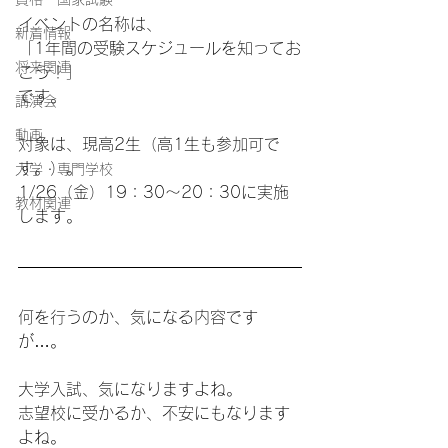
イベントの名称は、
新着情報
「1年間の受験スケジュールを知ってお
将来関連
こう！」
です。
講演会
動画
対象は、現高2生（高1生も参加可で
す。）。
大学・専門学校
1/26（金）19：30～20：30に実施
教材関連
します。
何を行うのか、気になる内容です
が…。
大学入試、気になりますよね。
志望校に受かるか、不安にもなります
よね。