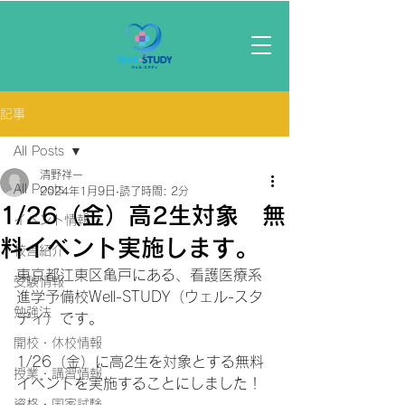
記事
All Posts
清野祥一
All Posts
2024年1月9日
読了時間: 2分
1/26（金）高2生対象 無
イベント情報
料イベント実施します。
校舎紹介
東京都江東区亀戸にある、看護医療系
受験情報
進学予備校Well-STUDY（ウェル-スタ
勉強法
ディ）です。
開校・休校情報
1/26（金）に高2生を対象とする無料
授業・講習情報
イベントを実施することにしました！
資格・国家試験