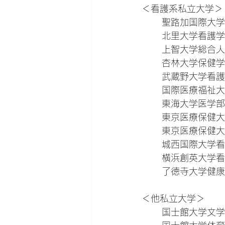
＜看護系私立大学＞
	聖路加国際大
	北里大学看護
	上智大学総合
	杏林大学保健
	武蔵野大学看
	国際医療福祉
	東海大学医学
	東京医療保健
	東京医療保健
	城西国際大学
	横浜創英大学
	了徳寺大学健
＜他私立大学＞
	国士館大学文