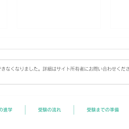
できなくなりました。詳細はサイト所有者にお問い合わせくだ
国家試験合格発表 3/28現
国家
在
在
の進学
受験の流れ
受験までの準備