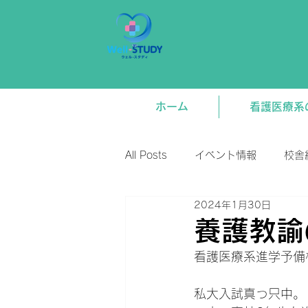
ホーム
看護医療系
All Posts
イベント情報
校舎
2024年1月30日
新着情報
将来関連
講
養護教諭
看護医療系進学予備校
私大入試真っ只中。