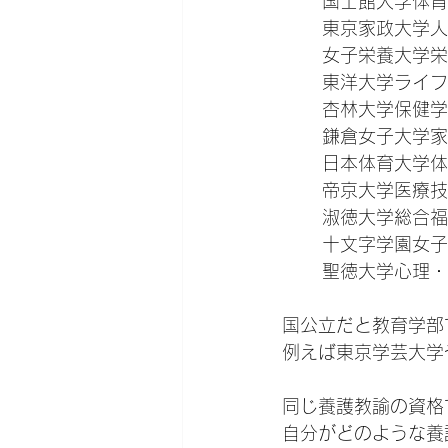
	国士館大学体
	東京家政大学
	女子栄養大学
	東洋大学ライ
	杏林大学保健
	鎌倉女子大学
	日本体育大学
	帝京大学医療
	淑徳大学総合
	十文字学園女
	聖徳大学心理
国公立だと教育学部
例えば東京学芸大学
同じ養護教諭の資格
自分がどのような養