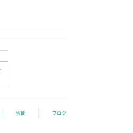
さ
試験合格発表 3/24現
質問
ブログ