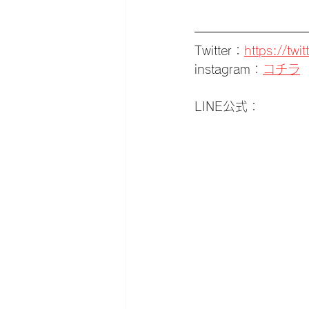
Twitter：
https://tw
instagram：
コチラ
LINE公式：