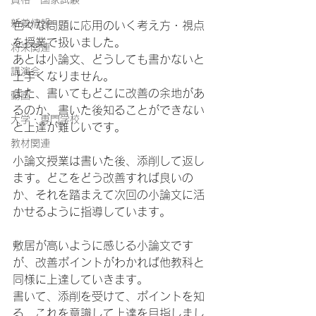
新着情報
色々な問題に応用のいく考え方・視点
を授業で扱いました。
将来関連
あとは小論文、どうしても書かないと
講演会
上手くなりません。
また、書いてもどこに改善の余地があ
動画
るのか、書いた後知ることができない
大学・専門学校
と上達が難しいです。
教材関連
小論文授業は書いた後、添削して返し
ます。どこをどう改善すれば良いの
か、それを踏まえて次回の小論文に活
かせるように指導しています。
敷居が高いように感じる小論文です
が、改善ポイントがわかれば他教科と
同様に上達していきます。
書いて、添削を受けて、ポイントを知
る、これを意識して上達を目指しまし