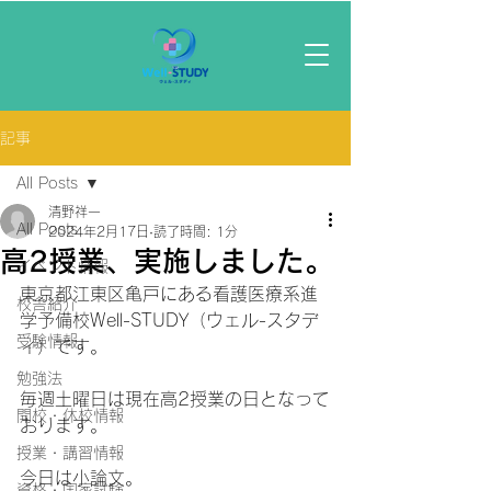
記事
All Posts
清野祥一
All Posts
2024年2月17日
読了時間: 1分
高2授業、実施しました。
イベント情報
東京都江東区亀戸にある看護医療系進
校舎紹介
学予備校Well-STUDY（ウェル-スタデ
受験情報
ィ）です。
勉強法
毎週土曜日は現在高2授業の日となって
開校・休校情報
おります。
授業・講習情報
今日は小論文。
資格・国家試験