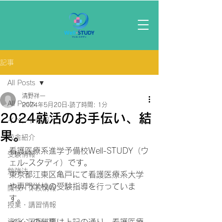
記事
All Posts
清野祥一
All Posts
2024年5月20日
読了時間: 1分
2024就活のお手伝い、結
イベント情報
果。
校舎紹介
看護医療系進学予備校Well-STUDY（ウ
受験情報
ェル-スタディ）です。
勉強法
東京都江東区亀戸にて看護医療系大学
や専門学校の受験指導を行っていま
開校・休校情報
す。
授業・講習情報
資格・国家試験