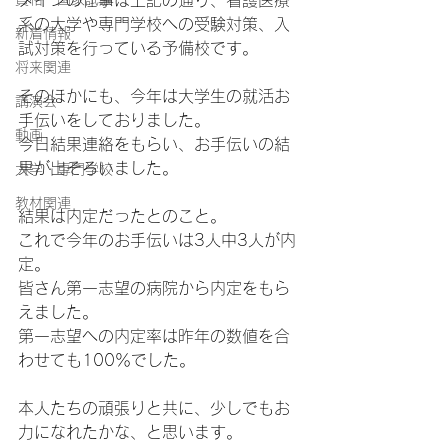
メインの仕事は上記の通り、看護医療
系の大学や専門学校への受験対策、入
新着情報
試対策を行っている予備校です。
将来関連
そのほかにも、今年は大学生の就活お
講演会
手伝いをしておりました。
動画
今日結果連絡をもらい、
お手伝いの結
果が出そろいました。
大学・専門学校
教材関連
結果は内定だったとのこと。
これで今年のお手伝いは3人中3人が内
定。
皆さん第一志望の病院から内定をもら
えました。
第一志望への内定率は昨年の数値を合
わせても100％でした。
本人たちの頑張りと共に、少しでもお
力になれたかな、と思います。