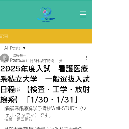
記事
All Posts
清野祥一
All Posts
2024年11月5日
読了時間: 1分
2025年度入試 看護医療
イベント情報
系私立大学 一般選抜入試
校舎紹介
日程 【検査・工学・放射
受験情報
線系】「1/30・1/31」
勉強法
看護医療系進学予備校Well-STUDY（ウ
開校・休校情報
ェル-スタディ）です。
授業・講習情報
資格・国家試験