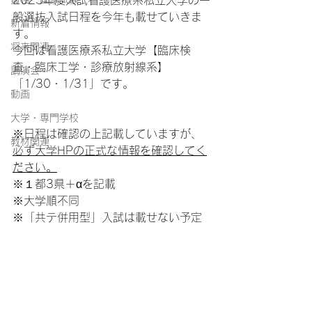
2025年度入試看護医療系私立大学の一
般選抜入試日程を今年も載せていきま
新着情報
す。
将来関連
今回は看護医療系私立大学【臨床検
査・臨床工学・診療放射線系】
講演会
「1/30・1/31」です。
動画
大学・専門学校
※日程は確認の上記載していますが、
教材関連
必ず大学HPの正式な情報を確認してく
ださい。
※１都3県＋αを記載
※大学順不同
※「共テ併用型」入試は載せない予定