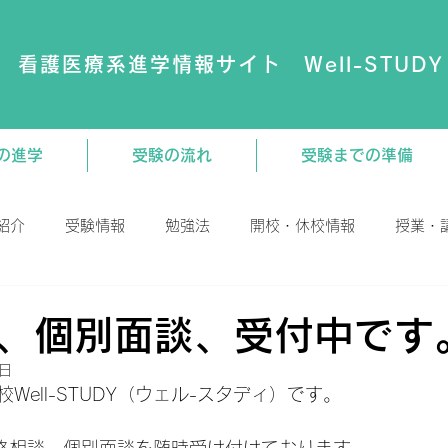
看護医療系進学情報サイト Well-STUDY
の進学
受験の流れ
受験までの準備
紹介
受験情報
勉強法
開校・休校情報
授業・
演会
動画
大学・専門学校
教材関連
、個別面談、受付中です
4日
Well-STUDY（ウェル-スタディ）です。