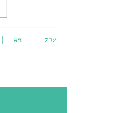
さ
月イベント及び開校情報
質問
ブログ