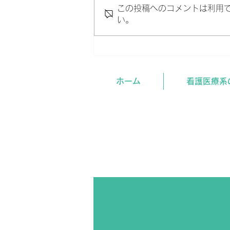
この投稿へのコメントは利用
い。
受験生は年内に出願準備を。
ホーム
看護医療系