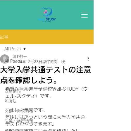
記事
All Posts
清野祥一
All Posts
2024年12月23日
読了時間: 1分
大学入学共通テストの注意
イベント情報
点を確認しよう。
校舎紹介
看護医療系進学予備校Well-STUDY（ウ
受験情報
ェル-スタディ）です。
勉強法
いよいよ年末です。
開校・休校情報
年明けはあっという間に大学入学共通
授業・講習情報
テストがやってきます。
資格・国家試験