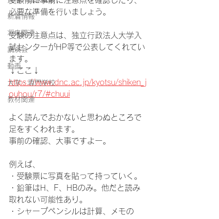
受験前に事前に注意点を確認したり、
必要な準備を行いましょう。
新着情報
将来関連
受験の注意点は、独立行政法人大学入
試センターがHP等で公表してくれてい
講演会
ます。
動画
↓ここ↓
https://www.dnc.ac.jp/kyotsu/shiken_j
大学・専門学校
ouhou/r7/#chuui
教材関連
よく読んでおかないと思わぬところで
足をすくわれます。
事前の確認、大事ですよー。
例えば、
・受験票に写真を貼って持っていく。
・鉛筆はH、F、HBのみ。他だと読み
取れない可能性あり。
・シャープペンシルは計算、メモの