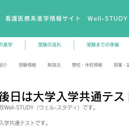
看護医療系進学情報サイト Well-STUDY
の進学
受験の流れ
受験までの準備
紹介
受験情報
勉強法
開校・休校情報
授業・
演会
動画
大学・専門学校
教材関連
後日は大学入学共通テス
Well-STUDY（ウェル-スタディ）です。
入学共通テストです。