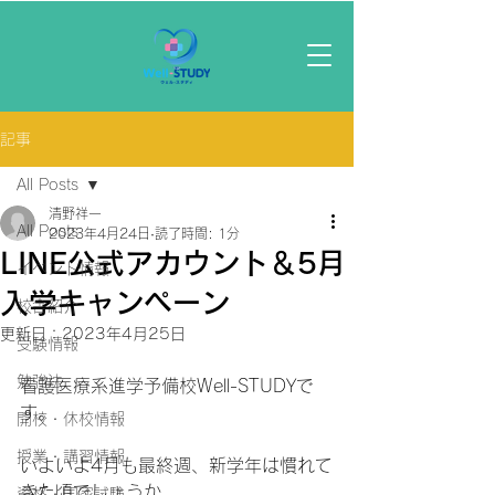
記事
All Posts
清野祥一
All Posts
2023年4月24日
読了時間: 1分
LINE公式アカウント＆5月
イベント情報
入学キャンペーン
校舎紹介
更新日：
2023年4月25日
受験情報
勉強法
看護医療系進学予備校Well-STUDYで
す。
開校・休校情報
授業・講習情報
いよいよ4月も最終週、新学年は慣れて
きた頃でしょうか。
資格・国家試験