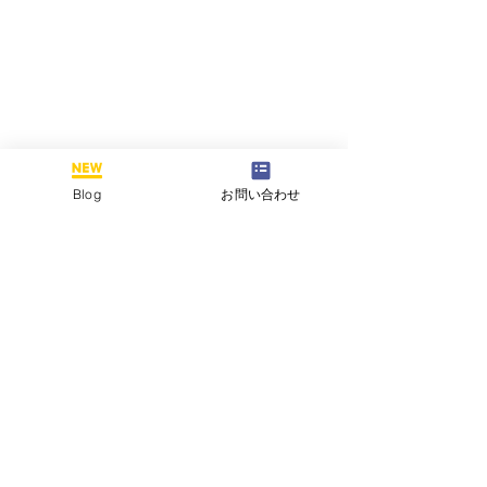
Blog
お問い合わせ
コメント
現在、HP改修中です。
この投稿へのコメントは利用でき
国家試験の感想
なくなりました。詳細はサイト所
有者にお問い合わせください。
ます。