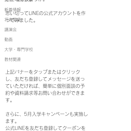
新着情報
思い切ってLINEの公式アカウントを作
将来関連
ってみました。
講演会
動画
大学・専門学校
教材関連
上記バナーをタップまたはクリック
し、友だち登録してメッセージを送っ
ていただければ、簡単に個別面談の予
約や資料請求等お問い合わせができま
す。
さらに、5月入学キャンペーンも実施し
ます。
公式LINEを友だち登録してクーポンを