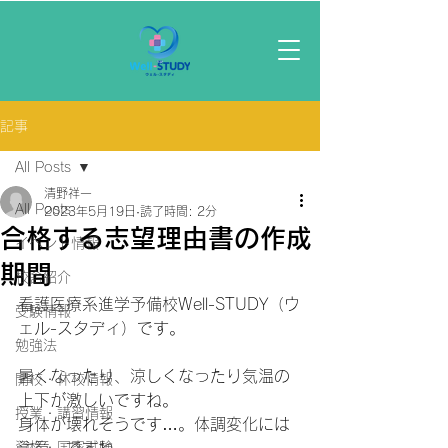
記事
All Posts
清野祥一
All Posts
2023年5月19日
読了時間: 2分
合格する志望理由書の作成
イベント情報
期間
校舎紹介
看護医療系進学予備校Well-STUDY（ウ
受験情報
ェル-スタディ）です。
勉強法
暑くなったり、涼しくなったり気温の
開校・休校情報
上下が激しいですね。
授業・講習情報
身体が壊れそうです…。体調変化には
資格・国家試験