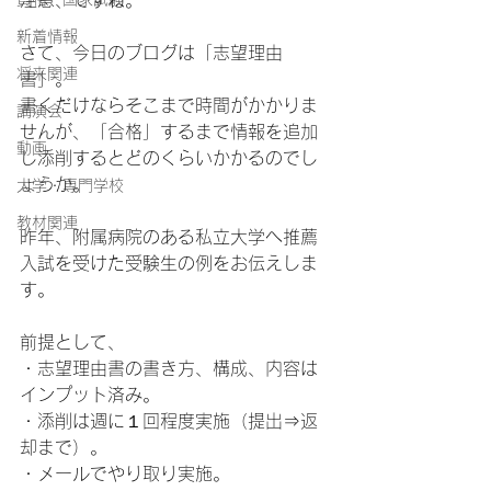
注意、ですね。
新着情報
さて、今日のブログは「志望理由
将来関連
書」。
書くだけならそこまで時間がかかりま
講演会
せんが、「合格」するまで情報を追加
動画
し添削するとどのくらいかかるのでし
ょうか。
大学・専門学校
教材関連
昨年、附属病院のある私立大学へ推薦
入試を受けた受験生の例をお伝えしま
す。
前提として、
・志望理由書の書き方、構成、内容は
インプット済み。
・添削は週に１回程度実施（提出⇒返
却まで）。
・メールでやり取り実施。