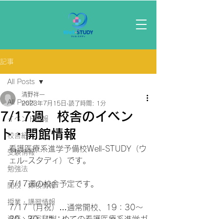
記事
All Posts
清野祥一
All Posts
2023年7月15日
読了時間: 1分
7/17週 校舎のイベン
イベント情報
ト・開館情報
校舎紹介
看護医療系進学予備校Well-STUDY（ウ
受験情報
ェル-スタディ）です。
勉強法
7/17週の校舎予定です。
開校・休校情報
授業・講習情報
7/17（月祝）…通常開校、19：30～
資格・国家試験