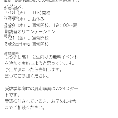
20：30「はじめての看護医療系進学ガ
イダンス」
新着情報
7/18（火）…16時開校
将来関連
7/19（水）…お休み
7/20（木）…通常開校、19：00～夏
講演会
期講習オリエンテーション
動画
7/21（金）…通常開校
7/22（土）…通常開校
大学・専門学校
教材関連
もう少し高1・2生向けの無料イベント
を追加で実施しようと思っています。
予定が決まったら告知します。
奮ってご参加ください。
受験学年向けの夏期講習は7/24スター
トです。
受講検討されている方、お早めに校舎
までご相談ください。