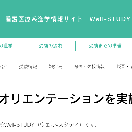
看護医療系進学情報サイト Well-STUDY
の進学
受験の流れ
受験までの準備
紹介
受験情報
勉強法
開校・休校情報
授業・
演会
動画
大学・専門学校
教材関連
オリエンテーションを実
Well-STUDY（ウェル-スタディ）です。