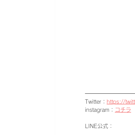
Twitter：
https://tw
instagram：
コチラ
LINE公式：