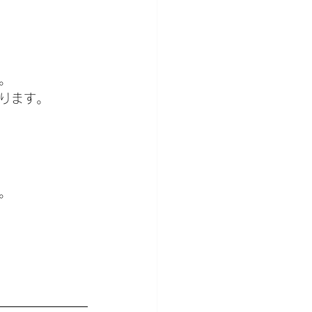
。
ります。
。