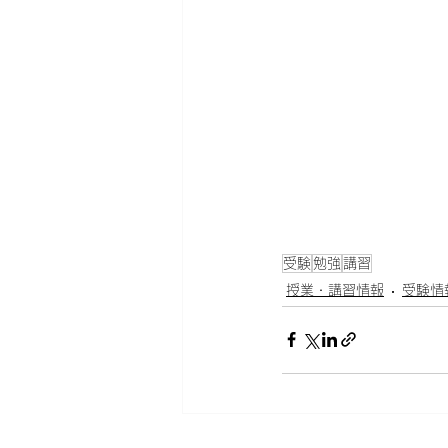
受験
勉強
講習
授業・講習情報
受験情