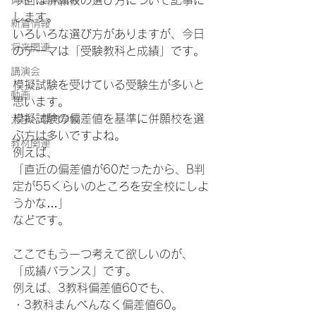
今回は併願校の選び方について記事に
します。
新着情報
いろいろな選び方がありますが、今日
将来関連
のテーマは「受験教科と成績」です。
講演会
模擬試験を受けている受験生が多いと
動画
思います。
模擬試験の偏差値を基準に併願校を選
大学・専門学校
ぶ方は多いですよね。
教材関連
例えば、
「直近の偏差値が60だったから、B判
定が55くらいのところを安全校にしよ
うかな…」
などです。
ここでもう一つ考えて欲しいのが、
「成績バランス」です。
例えば、3教科偏差値60でも、
・3教科まんべんなく偏差値60。