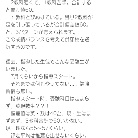
・2教科強くて、1教科苦手。合計する
と偏差値60。
・１教科とびぬけている。残り2教科が
足を引っ張っているが合計偏差値60。
と、3パターンが考えられます。
この成績バランスを考えて併願校を選
択するのです。
過去、指導した生徒でこんな受験生が
いました。
・7月くらいから指導スタート。
・それまでは何もやってない…。勉強
習慣も無し。
・指導スタート時、受験科目は定まら
ず。英現数生？？！
・偏差値は英・数は40台、現・生はま
ずまず。3教科合計で50いかない。
現・理なら55～57くらい。
・評定平均は推薦を出せないくらい。