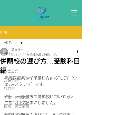
記事
All Posts
清野祥一
All Posts
2023年11月25日
読了時間: 3分
併願校の選び方…受験科目
イベント情報
編
校舎紹介
看護医療系進学予備校Well-STUDY（ウ
受験情報
ェル-スタディ）です。
勉強法
昨日、一般選抜の併願校について考え
開校・休校情報
方をブログ記事にしました。
授業・講習情報
資格・国家試験