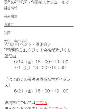
6
月のイベントや開校スケジュールで
す。
新着情報
将来関連
講演会
動画
大学・専門学校
＜無料イベント・説明会＞
教材関連
「年内入試に向けて！合格が近づく志
望理由」 
	6/14（金）18：00～19：00
	7/1（月）18：00～19：00
「はじめての看護医療系進学ガイダン
ス」
	6/21（金）18：00～19：00
※内容については
こちら
。
※イベントのお申し込みは
こちら
か