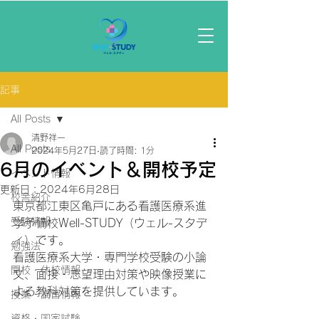
記事
All Posts
清野祥一
All Posts
2024年5月27日
読了時間: 1分
6月のイベント＆開校予定
イベント情報
更新日：
2024年6月28日
校舎紹介
東京都江東区亀戸にある看護医療系進
受験情報
学予備校Well-STUDY（ウェル-スタデ
ィ）です。
勉強法
看護医療系大学・専門学校受験の小論
開校・休校情報
文、面接・志望理由対策や映像授業に
よる教科対策を提供しています。
授業・講習情報
資格・国家試験