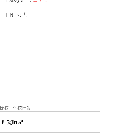
instagram：
コチラ
LINE公式：
開校・休校情報