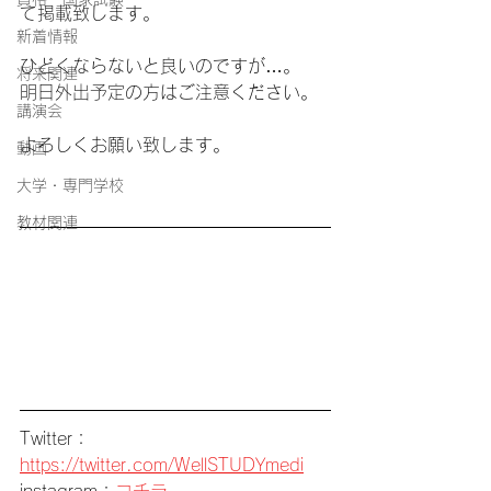
て掲載致します。
新着情報
ひどくならないと良いのですが…。
将来関連
明日外出予定の方はご注意ください。
講演会
よろしくお願い致します。
動画
大学・専門学校
教材関連
Twitter：
https://twitter.com/WellSTUDYmedi