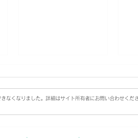
できなくなりました。詳細はサイト所有者にお問い合わせくだ
高２生対象、夏期講習。いよ
9月
いよスタート。
ス 