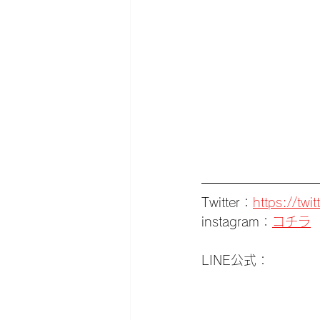
Twitter：
https://tw
instagram：
コチラ
LINE公式：