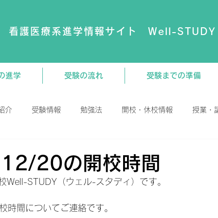
看護医療系進学情報サイト Well-STUDY
の進学
受験の流れ
受験までの準備
紹介
受験情報
勉強法
開校・休校情報
授業・
演会
動画
大学・専門学校
教材関連
、12/20の開校時間
Well-STUDY（ウェル-スタディ）です。
0の開校時間についてご連絡です。