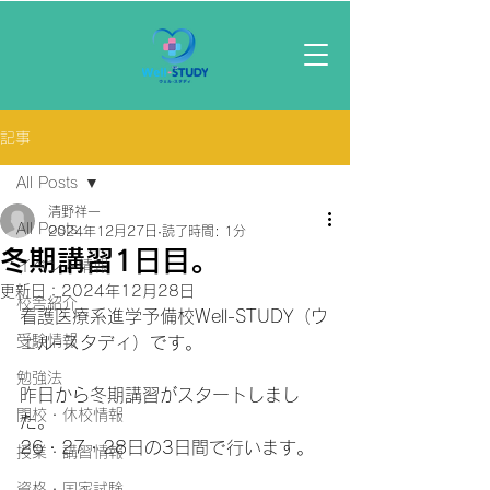
記事
All Posts
清野祥一
All Posts
2024年12月27日
読了時間: 1分
冬期講習1日目。
イベント情報
更新日：
2024年12月28日
校舎紹介
看護医療系進学予備校Well-STUDY（ウ
受験情報
ェル-スタディ）です。
勉強法
昨日から冬期講習がスタートしまし
開校・休校情報
た。
26・27・28日の3日間で行います。
授業・講習情報
資格・国家試験