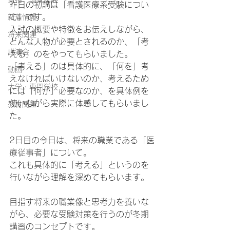
昨日の初講は「看護医療系受験につい
て」です。
新着情報
入試の概要や特徴をお伝えしながら、
将来関連
どんな人物が必要とされるのか、「考
講演会
える」のをやってもらいました。
「考える」のは具体的に、「何を」考
動画
えなければいけないのか、考えるため
大学・専門学校
には「何が」必要なのか、を具体例を
使いながら実際に体感してもらいまし
教材関連
た。
2日目の今日は、将来の職業である「医
療従事者」について。
これも具体的に「考える」というのを
行いながら理解を深めてもらいます。
目指す将来の職業像と思考力を養いな
がら、必要な受験対策を行うのが冬期
講習のコンセプトです。