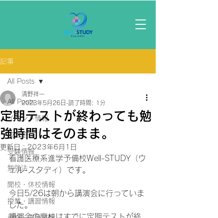
記事
All Posts
清野祥一
All Posts
2023年5月26日
読了時間: 1分
定期テストが終わっても勉
イベント情報
強時間はそのまま。
校舎紹介
更新日：
2023年6月1日
受験情報
看護医療系進学予備校Well-STUDY（ウ
勉強法
ェル-スタディ）です。
開校・休校情報
今日5/26は朝から講演会に行っていま
授業・講習情報
した。
講演会の高校はすでに定期テストが終
資格・国家試験