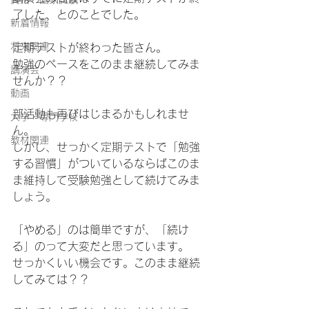
了した、とのことでした。
新着情報
将来関連
定期テストが終わった皆さん。
勉強のペースをこのまま継続してみま
講演会
せんか？？
動画
部活動も再びはじまるかもしれませ
大学・専門学校
ん。
教材関連
しかし、せっかく定期テストで「勉強
する習慣」がついているならばこのま
ま維持して受験勉強として続けてみま
しょう。
「やめる」のは簡単ですが、「続け
る」のって大変だと思っています。
せっかくいい機会です。このまま継続
してみては？？