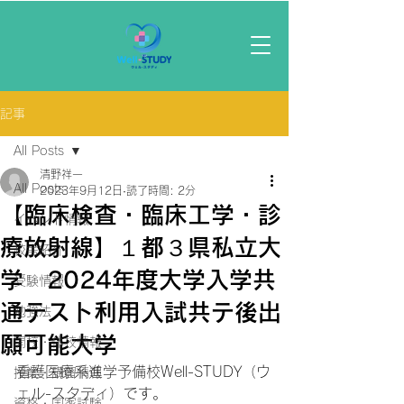
記事
All Posts
清野祥一
All Posts
2023年9月12日
読了時間: 2分
【臨床検査・臨床工学・診
イベント情報
療放射線】１都３県私立大
校舎紹介
学 2024年度大学入学共
受験情報
通テスト利用入試共テ後出
勉強法
願可能大学
開校・休校情報
看護医療系進学予備校Well-STUDY（ウ
授業・講習情報
ェル-スタディ）です。
資格・国家試験