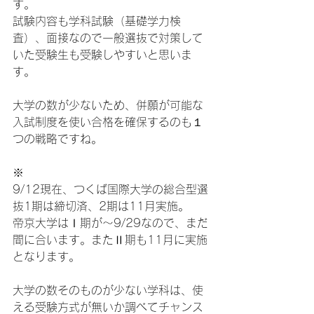
す。
試験内容も学科試験（基礎学力検
査）、面接なので一般選抜で対策して
いた受験生も受験しやすいと思いま
す。
大学の数が少ないため、併願が可能な
入試制度を使い合格を確保するのも１
つの戦略ですね。
※
9/12現在、つくば国際大学の総合型選
抜1期は締切済、2期は11月実施。
帝京大学はⅠ期が～9/29なので、まだ
間に合います。またⅡ期も11月に実施
となります。
大学の数そのものが少ない学科は、使
える受験方式が無いか調べてチャンス