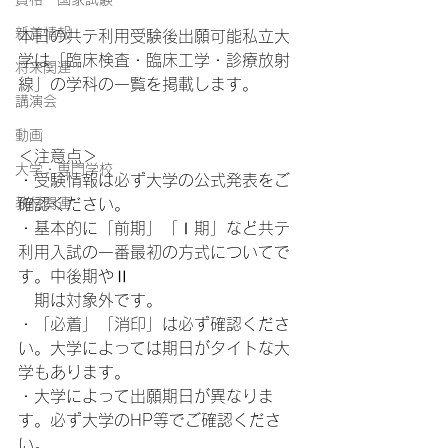
新着情報
本日の共テ利用受験後出願可能私立大
学は「臨床検査・臨床工学・診療放射
将来関連
線」の学科の一覧を掲載します。
講演会
動画
＜注意点＞
大学・専門学校
・受験情報は必ず大学の公式発表をご
教材関連
確認ください。
・基本的に「前期」「Ⅰ期」など共テ
利用入試の一番最初の方式についてで
す。中後期やⅡ
　期は対象外です。
・「必着」「消印」は必ず確認くださ
い。大学によっては期日がタイトな大
学もあります。
・大学によって出願期日が異なりま
す。必ず大学のHP等でご確認くださ
い。