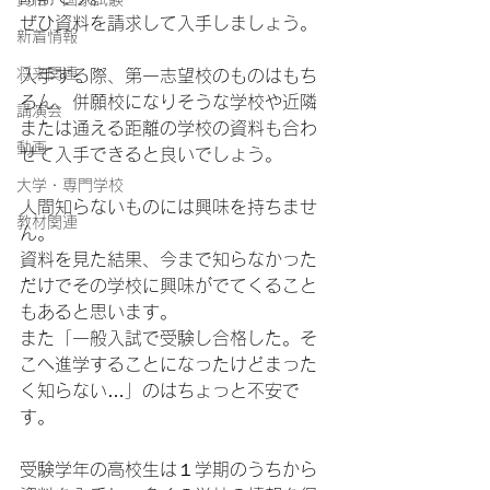
ぜひ資料を請求して入手しましょう。
新着情報
将来関連
入手する際、第一志望校のものはもち
ろん、併願校になりそうな学校や近隣
講演会
または通える距離の学校の資料も合わ
動画
せて入手できると良いでしょう。
大学・専門学校
人間知らないものには興味を持ちませ
教材関連
ん。
資料を見た結果、今まで知らなかった
だけでその学校に興味がでてくること
もあると思います。
また「一般入試で受験し合格した。そ
こへ進学することになったけどまった
く知らない…」のはちょっと不安で
す。
受験学年の高校生は１学期のうちから