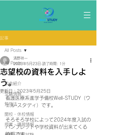
記事
All Posts
清野祥一
All Posts
2023年5月23日
読了時間: 1分
志望校の資料を入手しよ
イベント情報
う。
校舎紹介
更新日：
2023年5月25日
受験情報
看護医療系進学予備校Well-STUDY（ウ
勉強法
ェル-スタディ）です。
開校・休校情報
そろそろ学校によって2024年度入試の
授業・講習情報
パンフレットや学校資料が出来てくる
時期です。
資格・国家試験