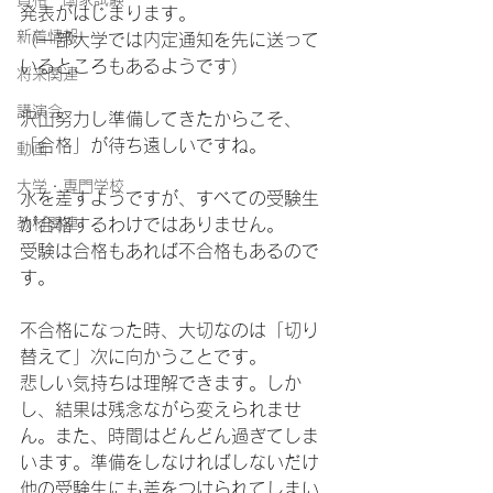
発表がはじまります。
新着情報
（一部大学では内定通知を先に送って
いるところもあるようです）
将来関連
講演会
沢山努力し準備してきたからこそ、
「合格」が待ち遠しいですね。
動画
大学・専門学校
水を差すようですが、すべての受験生
教材関連
が合格するわけではありません。
受験は合格もあれば不合格もあるので
す。
不合格になった時、大切なのは「切り
替えて」次に向かうことです。
悲しい気持ちは理解できます。しか
し、結果は残念ながら変えられませ
ん。また、時間はどんどん過ぎてしま
います。準備をしなければしないだけ
他の受験生にも差をつけられてしまい