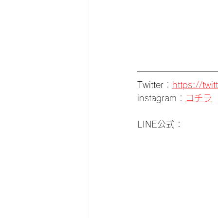
Twitter：
https://tw
instagram：
コチラ
LINE公式：