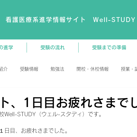
看護医療系進学情報サイト Well-STUDY
の進学
受験の流れ
受験までの準備
紹介
受験情報
勉強法
開校・休校情報
授業・
演会
動画
大学・専門学校
教材関連
ト、1日目お疲れさまで
Well-STUDY（ウェル-スタディ）です。
１日目、お疲れさまでした。